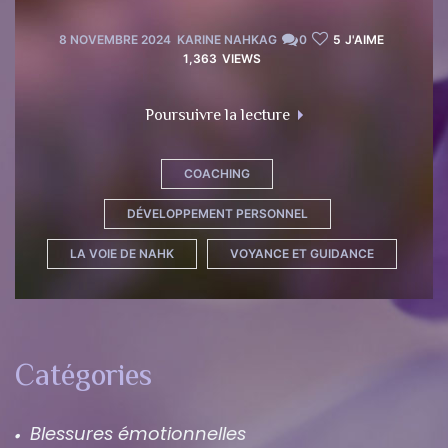
Inscription
Inscription
8 NOVEMBRE 2024
KARINE NAHKAG
0
5
J'AIME
1,363
VIEWS
"Programme Me, Myself
Poursuivre la lecture
Se Connecter
COACHING
DÉVELOPPEMENT PERSONNEL
LA VOIE DE NAHK
VOYANCE ET GUIDANCE
Catégories
Blessures émotionnelles