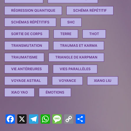
RÉGRESSION QUANTIQUE
SCHÉMA RÉPÉTITIF
SCHÉMAS RÉPÉTITIFS
SHC
SORTIE DE CORPS
TERRE
THOT
TRANSMUTATION
TRAUMAS ET KARMA
TRAUMATISME
TRIANGLE DE KARPMAN
VIE ANTÉRIEURES
VIES PARALLÈLES
VOYAGE ASTRAL
VOYANCE
XIANG LIU
XIAO YAO
ÉMOTIONS
F
X
T
W
M
C
P
a
el
h
e
o
ar