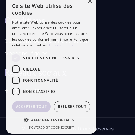
×
Ce site Web utilise des
cookies
Conditions
Notre site Web utilise des cookies pour
améliorer l'expérience utilisateur. En
utilisant notre site Web, vous acceptez tous
les cookies conformément à notre Politique
Conditions Générales d’Utilisation
relative aux cookies.
En savoir plus
Mentions légales
STRICTEMENT NÉCESSAIRES
Réseaux
sociaux
CIBLAGE
FONCTIONNALITÉ
NON CLASSIFIÉS
ACCEPTER TOUT
REFUSER TOUT
AFFICHER LES DÉTAILS
POWERED BY COOKIESCRIPT
© Copyright 2024 Tous Droits Réservés