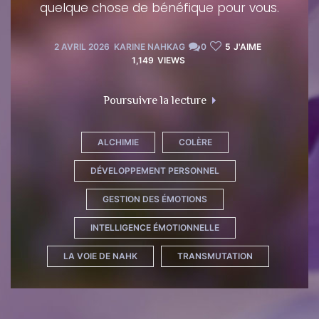
quelque chose de bénéfique pour vous.
Inscription
Inscription
2 AVRIL 2026
KARINE NAHKAG
0
5
J'AIME
1,149
VIEWS
"La colère : et si vous
Poursuivre la lecture
Se Connecter
ALCHIMIE
COLÈRE
DÉVELOPPEMENT PERSONNEL
GESTION DES ÉMOTIONS
INTELLIGENCE ÉMOTIONNELLE
LA VOIE DE NAHK
TRANSMUTATION