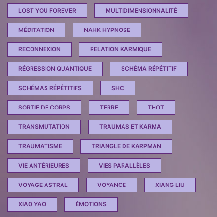
LOST YOU FOREVER
MULTIDIMENSIONNALITÉ
MÉDITATION
NAHK HYPNOSE
RECONNEXION
RELATION KARMIQUE
RÉGRESSION QUANTIQUE
SCHÉMA RÉPÉTITIF
SCHÉMAS RÉPÉTITIFS
SHC
SORTIE DE CORPS
TERRE
THOT
TRANSMUTATION
TRAUMAS ET KARMA
TRAUMATISME
TRIANGLE DE KARPMAN
VIE ANTÉRIEURES
VIES PARALLÈLES
VOYAGE ASTRAL
VOYANCE
XIANG LIU
XIAO YAO
ÉMOTIONS