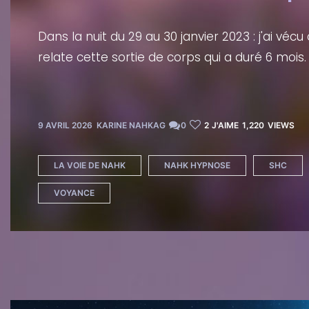
Dans la nuit du 29 au 30 janvier 2023 : j'ai véc
relate cette sortie de corps qui a duré 6 mois.
9 AVRIL 2026
KARINE NAHKAG
0
2
J'AIME
1,220
VIEWS
LA VOIE DE NAHK
NAHK HYPNOSE
SHC
VOYANCE