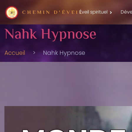
Éveil spirituel
Déve
CHEMIN D'ÉVEIL
Nahk Hypnose
Accueil
>
Nahk Hypnose