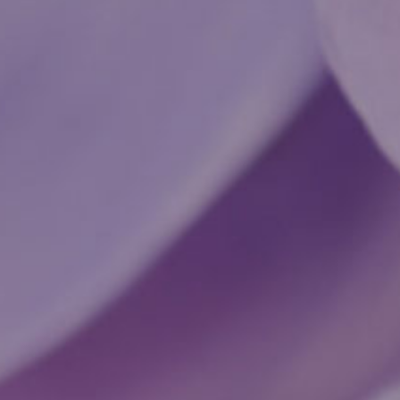
ctifs karmiques et relations qui épuisent : 6 repères pour y voir cl