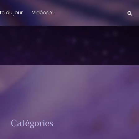
te du jour
Vidéos YT
Catégories