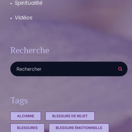
Spiritualité
Vidéos
Recherche
ement – Le podcast"
Recherche :
Tags
ALCHIMIE
BLESSURE DE REJET
BLESSURES
BLESSURE ÉMOTIONNELLE