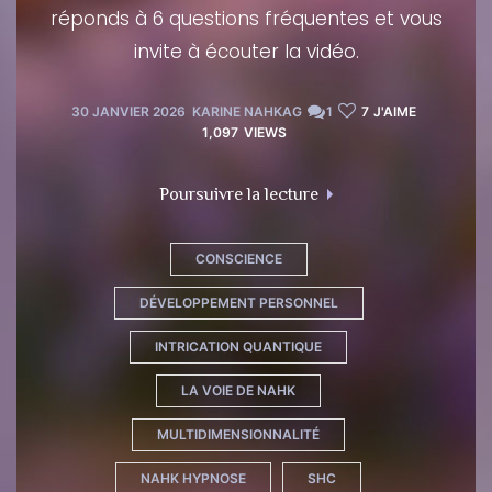
réponds à 6 questions fréquentes et vous
invite à écouter la vidéo.
30 JANVIER 2026
KARINE NAHKAG
1
7
J'AIME
1,097
VIEWS
Poursuivre la lecture
CONSCIENCE
DÉVELOPPEMENT PERSONNEL
INTRICATION QUANTIQUE
LA VOIE DE NAHK
MULTIDIMENSIONNALITÉ
NAHK HYPNOSE
SHC