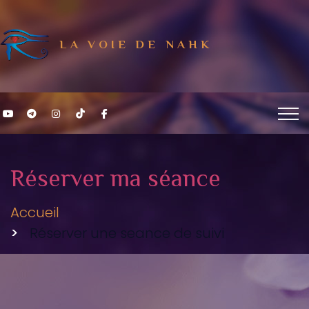
LA VOIE DE NAHK
Youtube La voie de Nahk
Telegram La voie de Nahk
Instagram La voie de Nahk
Tiktok La voie de Nahk
Facebook La voie de Nahk
Réserver ma séance
Accueil
Réserver une seance de suivi