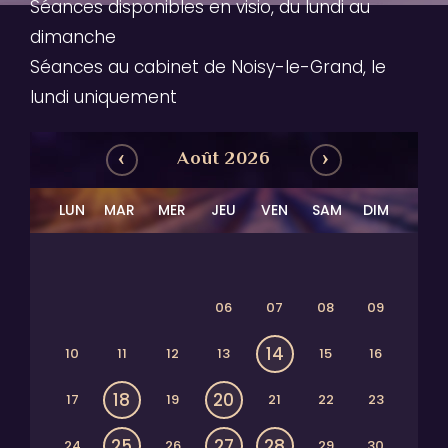
Séances disponibles en visio, du lundi au
dimanche
Séances au cabinet de Noisy-le-Grand, le
lundi uniquement
‹
›
Août 2026
LUN
MAR
MER
JEU
VEN
SAM
DIM
06
07
08
09
14
10
11
12
13
15
16
18
20
17
19
21
22
23
25
27
28
24
26
29
30