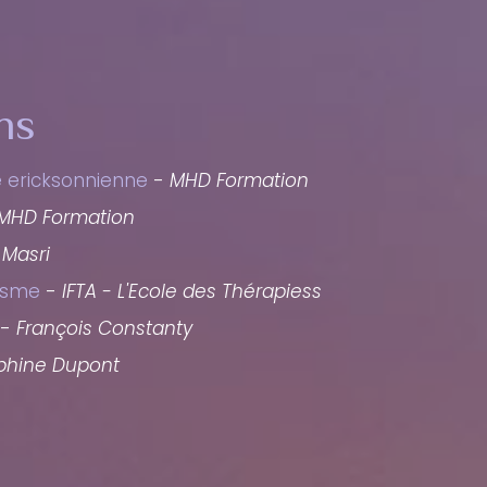
ns
e ericksonnienne
-
MHD Formation
MHD Formation
Masri
isme
-
IFTA - L'Ecole des Thérapiess
 -
François Constanty
phine Dupont