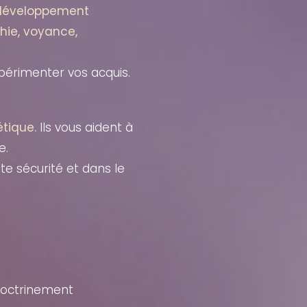
 développement
hie, voyance,
périmenter vos acquis.
étique.
Ils vous aident à
e.
te sécurité et dans le
ndoctrinement