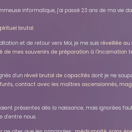
mmeuse informatique, j'ai passé 23 ans de ma vie 
irituel brutal.
itation et de retour vers Moi, je me suis
réveillée au
é de mes souvenirs de préparation à l'incarnation t
gnés d'un
réveil brutal de capacités
dont je ne sou
funts, contact avec les maîtres ascensionnés, mag
taient présentes dès la naissance, mais ignorées fa
 d'entre nous.
 ne citer que les principales :
médiumnité, soins éne