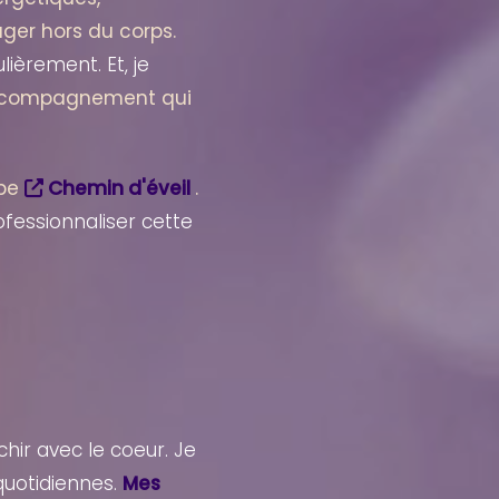
ager hors du corps.
èrement. Et, je
accompagnement qui
upe
Chemin d'éveil
.
ofessionnaliser cette
échir avec le coeur. Je
 quotidiennes.
Mes