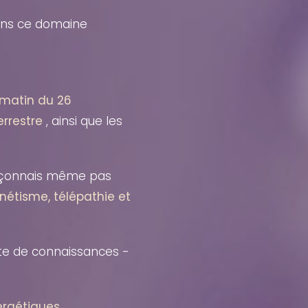
dans ce domaine
 matin du 26
errestre
, ainsi que les
pçonnais même pas
nétisme, télépathie et
ute de connaissances -
rgétiques,