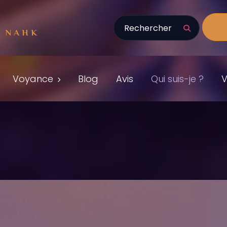
Votre recherche :
Recherc
E NAHK
Voyance
Blog
Avis
Qui suis-je ?
V