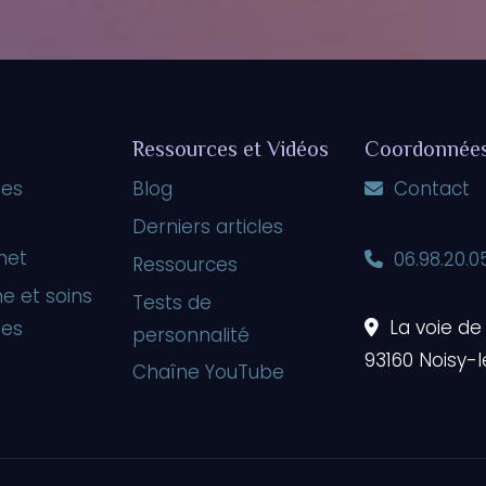
Ressources et Vidéos
Coordonnée
es
Blog
Contact
Derniers articles
met
06.98.20.0
Ressources
e et soins
Tests de
La voie de
ues
personnalité
93160 Noisy-
Chaîne YouTube