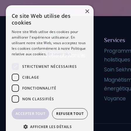
×
Ce site Web utilise des
cookies
Notre site Web utilise des cookies pour
améliorer l'expérience utilisateur. En
Services
utilisant notre site Web, vous acceptez tous
les cookies conformément à notre Politique
Programm
relative aux cookies.
En savoir plus
La voie de Nahk🌺
holistiques
STRICTEMENT NÉCESSAIRES
Soin Sekh
CIBLAGE
Magnétism
énergétiq
FONCTIONNALITÉ
Voyance
NON CLASSIFIÉS
ACCEPTER TOUT
REFUSER TOUT
AFFICHER LES DÉTAILS