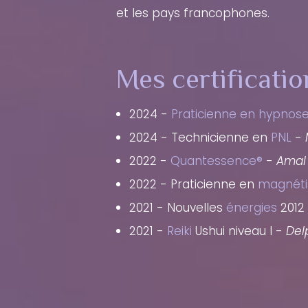
et les pays francophones.
Mes certificatio
2024 -
Praticienne en hypnos
2024 - Technicienne en
PNL
-
2022 -
Quantessence®
-
Amal 
2022 - Praticienne en
magnét
2021 - Nouvelles
énergies
2012
2021 -
Reiki
Ushui niveau I -
Del