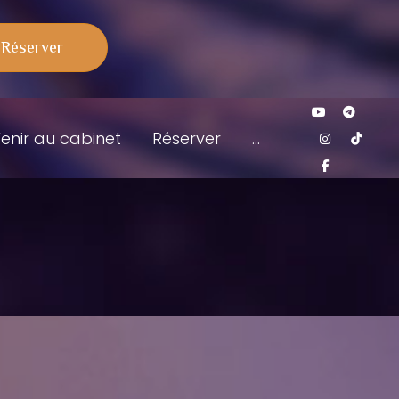
Réserver
her
Youtube 
Tele
Instagr
Tik
enir au cabinet
Réserver
...
Faceboo