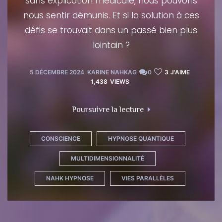
sans explication médicale, nous pouvons
nous sentir démunis. Et si la solution à ces
défis se trouvait dans un passé bien plus
lointain ?
5 DÉCEMBRE 2024
KARINE NAHKAG
0
3
J'AIME
1,438
VIEWS
"L’hypnose régressive 
Poursuivre la lecture
CONSCIENCE
HYPNOSE QUANTIQUE
MULTIDIMENSIONNALITÉ
NAHK HYPNOSE
VIES PARALLÈLES