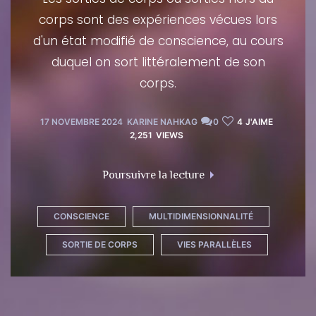
Se Connecter
corps sont des expériences vécues lors
d'un état modifié de conscience, au cours
duquel on sort littéralement de son
corps.
17 NOVEMBRE 2024
KARINE NAHKAG
0
4
J'AIME
2,251
VIEWS
"Les sorties hors du c
Poursuivre la lecture
CONSCIENCE
MULTIDIMENSIONNALITÉ
SORTIE DE CORPS
VIES PARALLÈLES