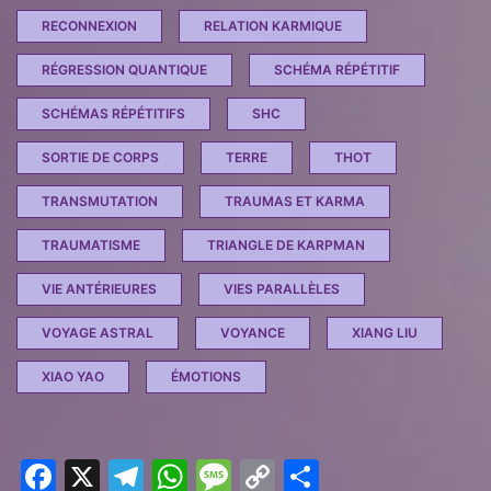
RECONNEXION
RELATION KARMIQUE
RÉGRESSION QUANTIQUE
SCHÉMA RÉPÉTITIF
SCHÉMAS RÉPÉTITIFS
SHC
SORTIE DE CORPS
TERRE
THOT
TRANSMUTATION
TRAUMAS ET KARMA
TRAUMATISME
TRIANGLE DE KARPMAN
VIE ANTÉRIEURES
VIES PARALLÈLES
VOYAGE ASTRAL
VOYANCE
XIANG LIU
XIAO YAO
ÉMOTIONS
F
X
T
W
M
C
P