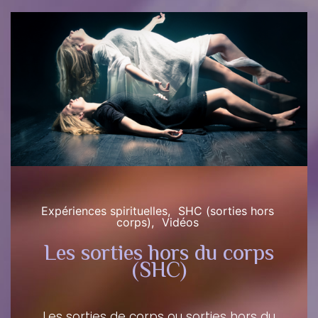
Expériences spirituelles
SHC (sorties hors
corps)
Vidéos
Les sorties hors du corps
Inscription
(SHC)
Inscription
Les sorties de corps ou sorties hors du