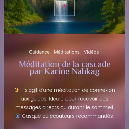
Guidance
Méditations
Vidéos
Méditation de la cascade
par Karine Nahkag
Il s'agit d'une méditation de connexion
aux guides. Idéale pour recevoir des
messages directs ou durant le sommeil.
Casque ou écouteurs recommandés.