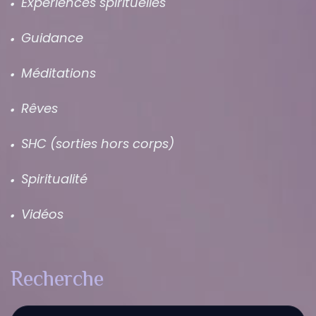
Expériences spirituelles
Guidance
Méditations
Rêves
SHC (sorties hors corps)
Spiritualité
Vidéos
Recherche
Recherche :