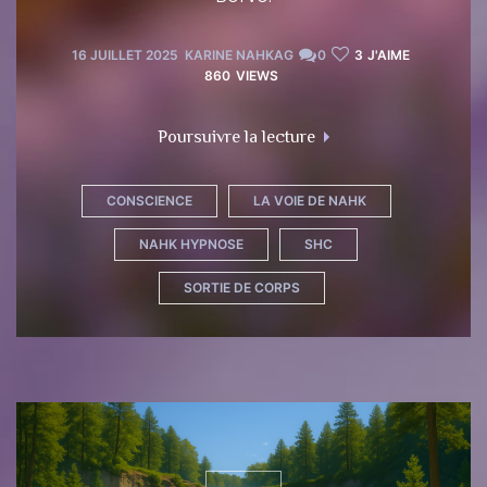
16 JUILLET 2025
KARINE NAHKAG
0
3
J'AIME
860
VIEWS
"Dialogue avec Marc Au
Poursuivre la lecture
CONSCIENCE
LA VOIE DE NAHK
NAHK HYPNOSE
SHC
SORTIE DE CORPS
Inscription
Inscription
Se Connecter