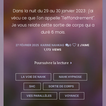
Dans la nuit du 29 au 30 janvier 2023 : j'ai
vécu ce que l'on appelle "l'effondrement".
Je vous relate cette sortie de corps qui a
duré 6 mois.
27 FÉVRIER 2025
KARINE NAHKAG
0
2
J'AIME
1,173
VIEWS
"Sortie hors corps té
Poursuivre la lecture
LA VOIE DE NAHK
NAHK HYPNOSE
SHC
SORTIE DE CORPS
VIES PARALLÈLES
VOYANCE