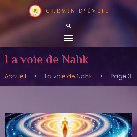
CHEMIN D'ÉVEIL
La voie de Nahk
Accueil
>
La voie de Nahk
>
Page 3