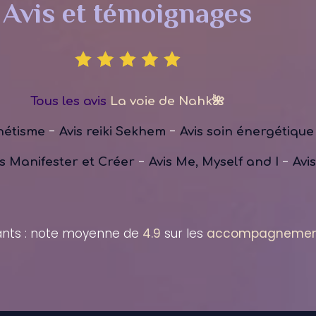
Avis et témoignages
Tous les avis
La voie de Nahk🌺
-
-
nétisme
Avis reiki Sekhem
Avis soin énergétique
-
-
is Manifester et Créer
Avis Me, Myself and I
Avi
tants : note moyenne de
4.9
sur les
accompagnements 