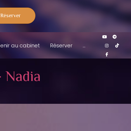
Réserver
her
Youtube 
Tele
Instagr
Tik
enir au cabinet
Réserver
...
Faceboo
- Nadia