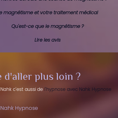
e magnétisme et votre traitement médical
Qu'est-ce que le magnétisme ?
Lire les
avis
 d'aller plus loin ?
 Nahk c'est aussi de
l'hypnose avec Nahk Hypnose
ahk Hypnose