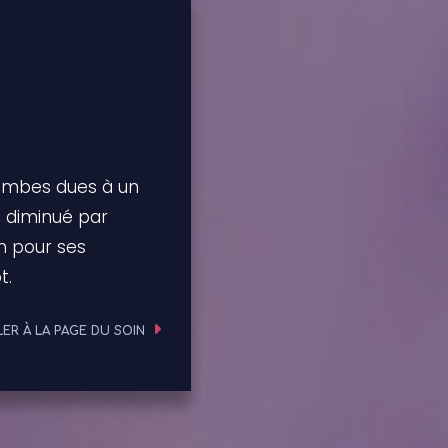
 jambes dues à un
t diminué par
n pour ses
t.
LER À LA PAGE DU SOIN