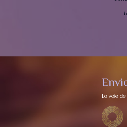
L
Envie
La voie de
N