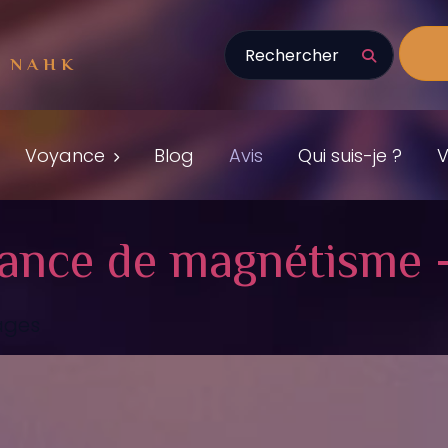
Votre recherche :
Recherc
E NAHK
Voyance
Blog
Avis
Qui suis-je ?
V
éance de magnétisme 
ages